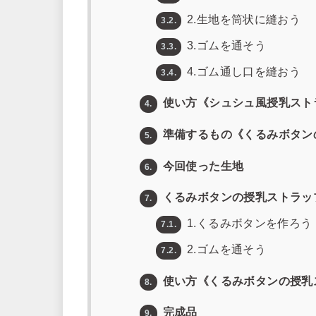
2.生地を筒状に縫おう
3.2.
3.ゴムを通そう
3.3.
4.ゴム通し口を縫おう
3.4.
使い方《シュシュ風授乳スト
4.
準備するもの《くるみボタン
5.
今回使った生地
6.
くるみボタンの授乳ストラッ
7.
1.くるみボタンを作ろう
7.1.
2.ゴムを通そう
7.2.
使い方《くるみボタンの授乳
8.
完成品
9.