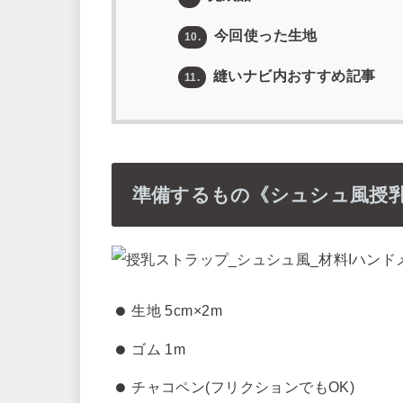
今回使った生地
10.
縫いナビ内おすすめ記事
11.
準備するもの《シュシュ風授
生地 5cm×2m
ゴム 1m
チャコペン(フリクションでもOK)