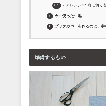
7.アレンジ3：縦に切り
2.7.
今回使った生地
3.
ブックカバーを作るのに、参
4.
準備するもの