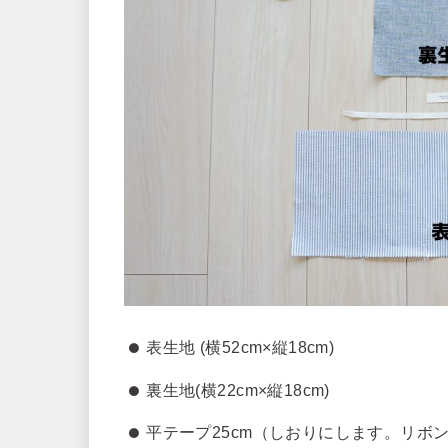
表生地 (横52cm×縦18cm)
裏生地(横22cm×縦18cm)
平テープ25cm（しおりにします。リボ