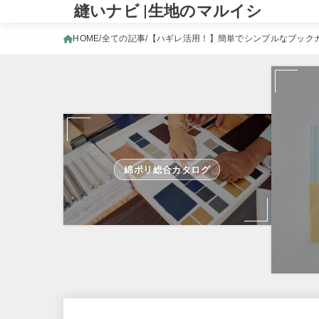
縫いナビ |生地のマルイシ
HOME
全ての記事
【ハギレ活用！】簡単でシンプルなブック
綿ポリ総合カタログ