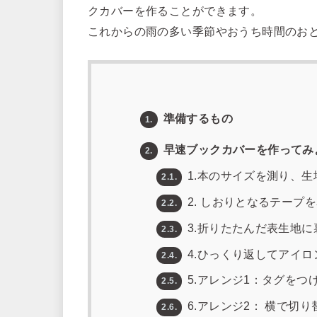
クカバーを作ることができます。
これからの雨の多い季節やおうち時間のお
準備するもの
1.
早速ブックカバーを作ってみ
2.
1.本のサイズを測り、生
2.1.
2. しおりとなるテープ
2.2.
3.折りたたんだ表生地
2.3.
4.ひっくり返してアイロ
2.4.
5.アレンジ1：タグをつ
2.5.
6.アレンジ2： 横で切り
2.6.