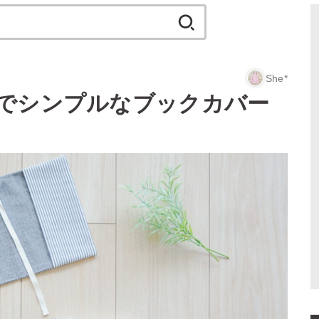
検
索:
She*
でシンプルなブックカバー