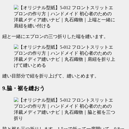
紐と一緒にエプロンの三つ折りした端を縫います。
縫い目部分で紐を折り上げて、縫いとめます。
9.脇・裾を縫おう
脇と裾を三つ折りします。1.5㎝で折って一度開いて、0.8㎝