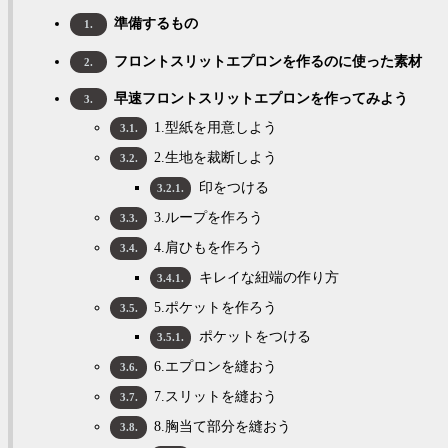
準備するもの
1.
フロントスリットエプロンを作るのに使った素材
2.
早速フロントスリットエプロンを作ってみよう
3.
1.型紙を用意しよう
3.1.
2.生地を裁断しよう
3.2.
印をつける
3.2.1.
3.ループを作ろう
3.3.
4.肩ひもを作ろう
3.4.
キレイな紐端の作り方
3.4.1.
5.ポケットを作ろう
3.5.
ポケットをつける
3.5.1.
6.エプロンを縫おう
3.6.
7.スリットを縫おう
3.7.
8.胸当て部分を縫おう
3.8.