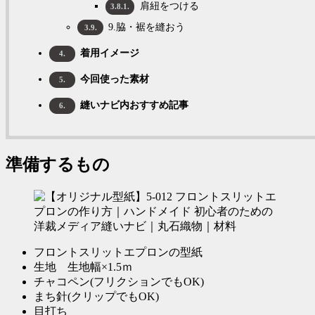
肩紐をつける
3.8.1.
9.脇・裾を縫おう
3.9.
着用イメージ
4.
今回使った素材
5.
縫いナビ内おすすめ記事
6.
準備するもの
フロントスリットエプロンの型紙
生地 生地幅×1.5ｍ
チャコペン(フリクションでもOK)
まち針(クリップでもOK)
目打ち